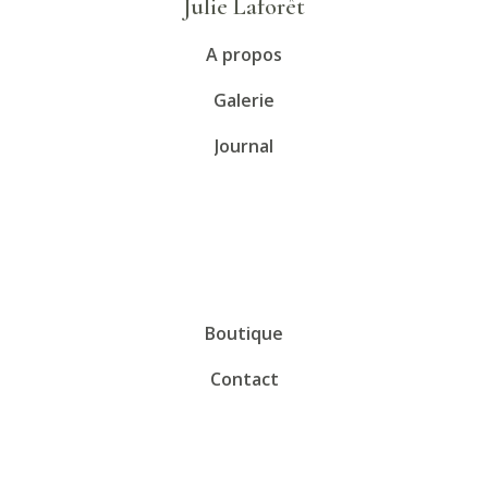
Julie Laforêt
végétale
"Parcours du Soleil" - Morvan / Bourgogne
A propos
2022
Salon National des Beaux Arts / Section Naturaliste -
Galerie
Paris
Journal
Boutique
Contact